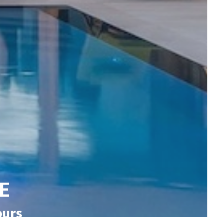
E
ours